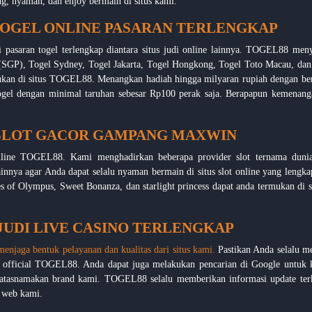
ng, nyaman, dan enjoy bermain di situs kami.
 TOGEL ONLINE PASARAN TERLENGKAP
 pasaran togel terlengkap diantara situs judi online lainnya. TOGEL88 men
e (SGP), Togel Sydney, Togel Jakarta, Togel Hongkong, Togel Toto Macau, dan 
mukan di situs TOGEL88. Menangkan hadiah hingga milyaran rupiah dengan be
gel dengan minimal taruhan sebesar Rp100 perak saja. Berapapun kemenan
 SLOT GACOR GAMPANG MAXWIN
 online TOGEL88. Kami menghadirkan beberapa provider slot ternama dunia
innya agar Anda dapat selalu nyaman bermain di situs slot online yang lengkap
of Olympus, Sweet Bonanza, dan starlight princess dapat anda termukan di si
 JUDI LIVE CASINO TERLENGKAP
menjaga bentuk pelayanan dan kualitas dari situs kami.
Pastikan Anda selalu m
 official TOGEL88. Anda dapat juga melakukan pencarian di Google untuk
atasnamakan brand kami. TOGEL88 selalu memberikan informasi update terk
s web kami.