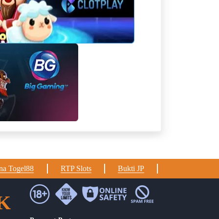
na Togel88
RTP Slots
Bukti JP
K