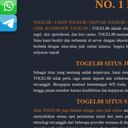
NO. 1
TOGEL88 |
LOGIN TOGEL88 |
DAFTAR TOGEL88 |
LINK ALTERNATIF TOGEL88 |
TOGEL88 adalah situs 
togel, slot, sportsbook, dan live casino. TOGEL88 menj
Situs kami berdiri dan terbentuk di server dengan tekn
berbeda dengan situs-situs judi online lainnya. Sege
milyaran rupiah
TOGEL88 SITUS J
Sebagai situs yang memang sudah terpercaya, kami men
TOGEL88 tidak perlu ragu untuk deposit dan withdra
tercanggih. Berapapun nominal kemenangan WD Anda, p
hingga jutaan member karena kredibilitas dan kejujuran da
TOGEL88 SITUS 
Situs TOGEL88 juga dikenal sebagai situs judi online
ata
menyediakan semua opsi permainan mulai dari jenis pe
teknologi tercanggih dari beberapa provider ternama di d