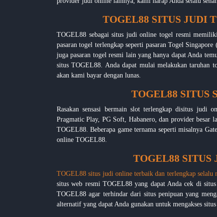
provider judi online lainnya, kami harap Anda selalu sena
TOGEL88 SITUS JUDI
TOGEL88 sebagai situs judi online togel resmi memiliki
pasaran togel terlengkap seperti pasaran Togel Singapor
juga pasaran togel resmi lain yang hanya dapat Anda te
situs TOGEL88. Anda dapat mulai melakukan taruhan to
akan kami bayar dengan lunas.
TOGEL88 SITUS
Rasakan sensasi bermain slot terlengkap disitus judi
Pragmatic Play, PG Soft, Habanero, dan provider besar la
TOGEL88. Beberapa game ternama seperti misalnya Gates 
online TOGEL88.
TOGEL88 SITUS
TOGEL88 situs judi online terbaik dan terlengkap selalu 
situs web resmi TOGEL88 yang dapat Anda cek di situs
TOGEL88 agar terhindar dari situs penipuan yang meng
alternatif yang dapat Anda gunakan untuk mengakses situ