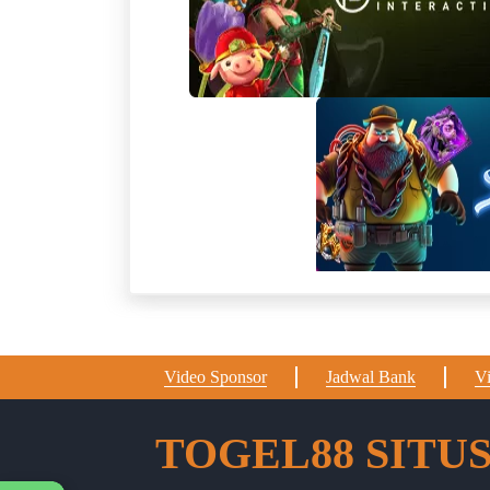
Video Sponsor
Jadwal Bank
Vi
TOGEL88 SITUS